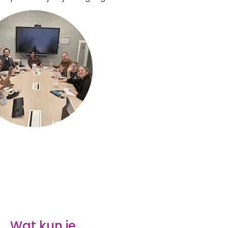
Je hoeft geen lid te zijn
om aan te sluiten.
Iedereen is welkom!
Wat kun je