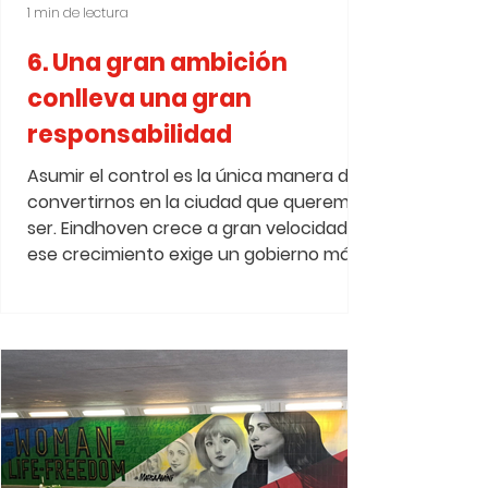
1 min de lectura
6. Una gran ambición
conlleva una gran
responsabilidad
Asumir el control es la única manera de
convertirnos en la ciudad que queremos
ser. Eindhoven crece a gran velocidad, y
ese crecimiento exige un gobierno más
fuerte: un gobierno que marque
dirección, se atreva a tomar decisiones y
asuma responsabilidad. Desde construir
por cuenta propia hasta facilitar
iniciativas. Para lograr avances reales,
adoptamos un papel activo, incluso allí
donde