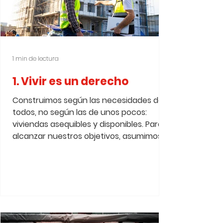
1 min de lectura
1. Vivir es un derecho
Construimos según las necesidades de
todos, no según las de unos pocos:
viviendas asequibles y disponibles. Para
alcanzar nuestros objetivos, asumimos
más iniciativa en decidir dónde y cómo
se construye, destinamos más recursos
para superar condiciones desfavorables
del mercado y apostamos por un
cambio de sistema hacia un gobierno
que vuelva a construir por sí mismo.
Involucramos a los residentes desde el