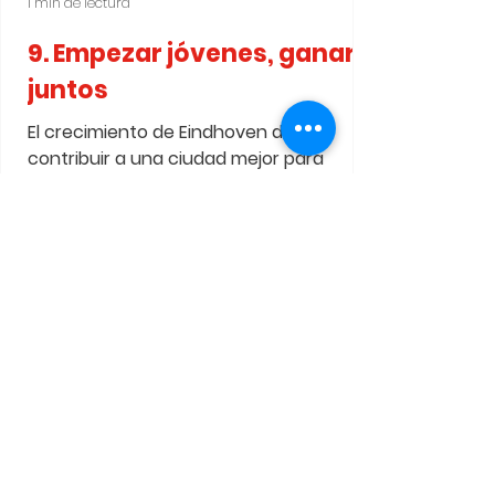
1 min de lectura
9. Empezar jóvenes, ganar
juntos
El crecimiento de Eindhoven debe
contribuir a una ciudad mejor para
nuestros hijos y nietos. Ese desarrollo
debe ofrecer oportunidades a cada
generación. No aceptamos que las
oportunidades en la vida sigan
dependiendo del lugar donde alguien
nace. Una base sólida desde los primeros
años: educación buena y accesible,