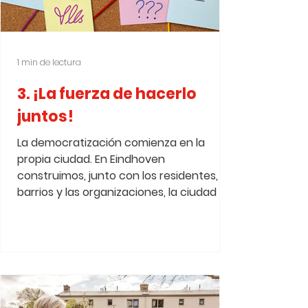
1 min de lectura
3. ¡La fuerza de hacerlo
juntos!
La democratización comienza en la
propia ciudad. En Eindhoven
construimos, junto con los residentes, los
barrios y las organizaciones, la ciudad del
mañana. Todos tienen voz en las
decisiones que determinan su entorno
de vida. Eso requiere apertura, confianza
y espacio para la iniciativa. Al involucrar
a las personas desde el principio en los
planes, fortalecemos el apoyo, la
ejecución y la democracia desde abajo.