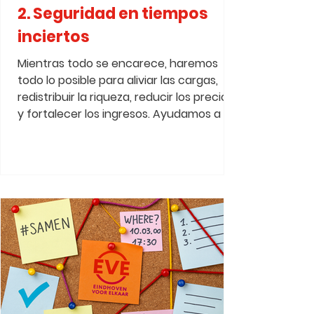
2. Seguridad en tiempos
inciertos
Mientras todo se encarece, haremos
todo lo posible para aliviar las cargas,
redistribuir la riqueza, reducir los precios
y fortalecer los ingresos. Ayudamos a los
habitantes a mantener grip op su
economía familiar y garantizamos que
trabajar realmente loont. Cuando sea
necesario, exploramos los límites para
apoyar a las personas y promover un
trabajo justo. Al mismo tiempo,
fortalecemos la economía local y el
espíritu empresarial.