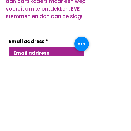
aan partijkaders maar een weg
vooruit om te ontdekken. EVE
stemmen en dan aan de slag!
Want to stay informed about EVE?
Email address
*
Sign up for our newsletter.
I want to subscribe to 
your newsletter.