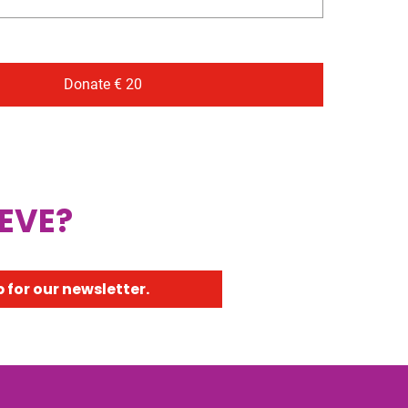
Donate € 20
 EVE?
 for our newsletter.