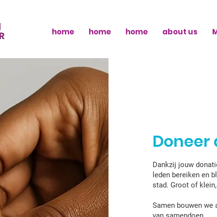
home
home
home
about us
Doneer 
Dankzij jouw donat
leden bereiken en b
stad. Groot of klein
Samen bouwen we aa
van samendoen.