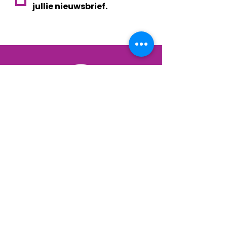
jullie nieuwsbrief.
De kracht van
samendoen
privacy
| © 2026 EVE - Eindhoven Voor Elkaar