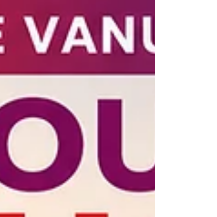
tijdens de huidige
coalitieonderhandelingen. Volgens
hem wordt met selectieve informatie
en interpretaties van onderzoek
aangestuurd op het verlagen van de
ambities voor betaalbare
woningbouw. Hij betoogt dat
daarmee niet langer sprake is van
neutrale ondersteuning van de
politiek, maar van het actief
beïnvloeden van politieke keuzes. De
kwestie roept volgens hem
fundament