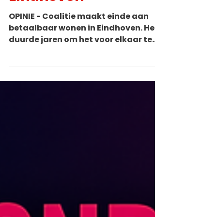
betaalbaar wonen in
Eindhoven
OPINIE - Coalitie maakt einde aan
betaalbaar wonen in Eindhoven. Het
duurde jaren om het voor elkaar te
krijgen, de nieuwe Eindhovense
coalitie stelt het nu ter discussie: de
30-meter regeling die ongebreidelde
kamerverhuur in de gemeente moet
tegen gaan. Tot ongeloof van Edith
van Dijk, voormalig
gemeenteraadslid . Edith van Dijk