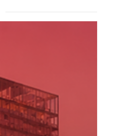
Tijdens een gezamenlijke kijkavond
in Eindhoven keken bewoners met
een Caribische achtergrond samen
naar de eerste WK-wedstrijd ooit van
Curaçao. De bijeenkomst liet zien hoe
sport mensen verbindt en bijdraagt
aan sociale cohesie, ontmoeting en
trots op de eigen identiteit. Een
inspirerend voorbeeld van hoe een
historisch sportmoment kan zorgen
voor meer verbondenheid in de wijk.