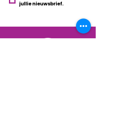
jullie nieuwsbrief.
De kracht van
samendoen
privacy
| © 2026 EVE - Eindhoven Voor Elkaar