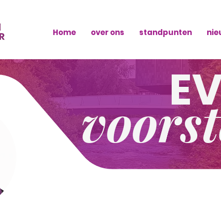
Home
over ons
standpunten
nie
EV
voorst