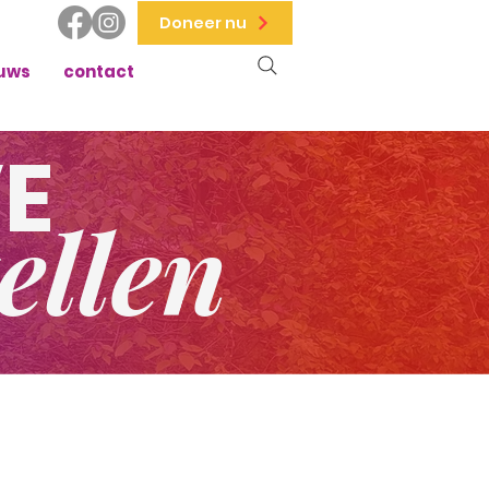
Doneer nu
uws
contact
E
ellen